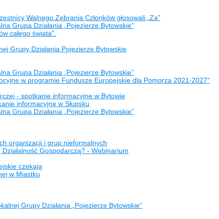
czestnicy Walnego Zebrania Członków głosowali „Za”
na Grupa Działania „Pojezierze Bytowskie”
ów całego świata".
nej Grupy Działania Pojezierze Bytowskie
na Grupa Działania „Pojezierze Bytowskie”
mocyjne w programie Fundusze Europejskie dla Pomorza 2021-2027"
rczej - spotkanie informacyjne w Bytowie
kanie informacyjne w Słupsku
na Grupa Działania „Pojezierze Bytowskie”
 organizacji i grup nieformalnych
oją Działalność Gospodarczą? - Webinarium
jskie czekają
nej w Miastku
kalnej Grupy Działania „Pojezierze Bytowskie”