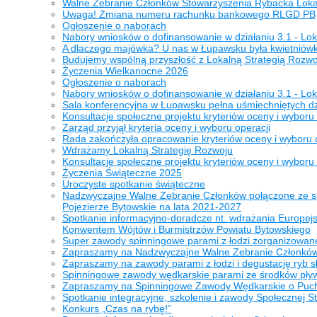
Walne Zebranie Członków Stowarzyszenia Rybacka Lokal
Uwaga! Zmiana numeru rachunku bankowego RLGD PB
Ogłoszenie o naborach
Nabory wniosków o dofinansowanie w działaniu 3.1 - Lo
A dlaczego majówka? U nas w Łupawsku była kwietniówk
Budujemy wspólną przyszłość z Lokalną Strategią Rozwo
Życzenia Wielkanocne 2026
Ogłoszenie o naborach
Nabory wniosków o dofinansowanie w działaniu 3.1 - Lo
Sala konferencyjna w Łupawsku pełna uśmiechniętych dzi
Konsultacje społeczne projektu kryteriów oceny i wyboru
Zarząd przyjął kryteria oceny i wyboru operacji
Rada zakończyła opracowanie kryteriów oceny i wyboru 
Wdrażamy Lokalną Strategię Rozwoju
Konsultacje społeczne projektu kryteriów oceny i wyboru
Życzenia Świąteczne 2025
Uroczyste spotkanie świąteczne
Nadzwyczajne Walne Zebranie Członków połączone ze s
Pojezierze Bytowskie na lata 2021-2027
Spotkanie informacyjno-doradcze nt. wdrażania Europej
Konwentem Wójtów i Burmistrzów Powiatu Bytowskiego
Super zawody spinningowe parami z łodzi zorganizowane
Zapraszamy na Nadzwyczajne Walne Zebranie Członków 
Zapraszamy na zawody parami z łodzi i degustację ryb 
Spinningowe zawody wędkarskie parami ze środków pływa
Zapraszamy na Spinningowe Zawody Wędkarskie o Puc
Spotkanie integracyjne, szkolenie i zawody Społecznej 
Konkurs „Czas na rybę!”