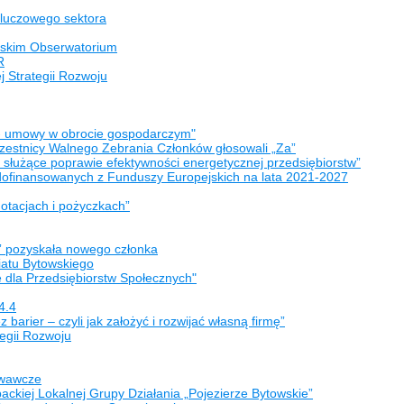
 kluczowego sektora
lińskim Obserwatorium
R
 Strategii Rozwoju
 - umowy w obrocie gospodarczym"
czestnicy Walnego Zebrania Członków głosowali „Za”
 służące poprawie efektywności energetycznej przedsiębiorstw”
dofinansowanych z Funduszy Europejskich na lata 2021-2027
otacjach i pożyczkach”
” pozyskała nowego członka
iatu Bytowskiego
 dla Przedsiębiorstw Społecznych"
4.4
barier – czyli jak założyć i rozwijać własną firmę”
tegii Rozwoju
owawcze
kiej Lokalnej Grupy Działania „Pojezierze Bytowskie”