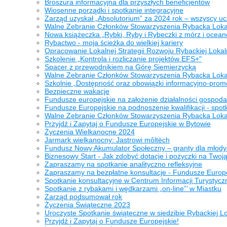
Broszura informacyjna dla przyszłych beneficjentów
Wiosenne porządki i spotkanie integracyjne
Zarząd uzyskał „Absolutorium” za 2024 rok – wszyscy u
Walne Zebranie Członków Stowarzyszenia Rybacka Lokal
Nowa książeczka „Rybki, Ryby i Rybeczki z mórz i ocean
Rybactwo - moja ścieżka do wielkiej kariery
Opracowanie Lokalnej Strategii Rozwoju Rybackiej Lokal
Szkolenie „Kontrola i rozliczanie projektów EFS+"
Spacer z przewodnikiem na Górę Siemierzycką
Walne Zebranie Członków Stowarzyszenia Rybacka Lokal
Szkolnie „Dostępność oraz obowiązki informacyjno-pro
Bezpieczne wakacje
Fundusze europejskie na założenie działalności gospoda
Fundusze Europejskie na podnoszenie kwalifikacji - spot
Walne Zebranie Członków Stowarzyszenia Rybacka Lokal
Przyjdź i Zapytaj o Fundusze Europejskie w Bytowie
Życzenia Wielkanocne 2024
Jarmark wielkanocny: Jastrowi môltёch
Fundusz Nowy Akumulator Społeczny – granty dla młodych
Biznesowy Start - Jak zdobyć dotacje i pożyczki na Tw
Zapraszamy na spotkanie analityczno refleksyjne
Zapraszamy na bezpłatne konsultacje - Fundusze Europe
Spotkanie konsultacyjne w Centrum Informacji Turystycz
Spotkanie z rybakami i wędkarzami „on-line”’ w Miastku
Zarząd podsumował rok
Życzenia Świąteczne 2023
Uroczyste Spotkanie świąteczne w siedzibie Rybackiej Lo
Przyjdź i Zapytaj o Fundusze Europejskie!