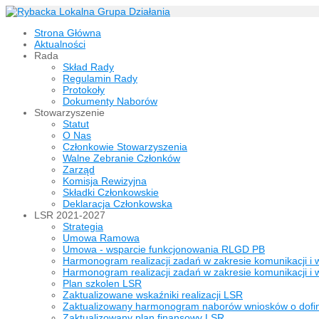
Strona Główna
Aktualności
Rada
Skład Rady
Regulamin Rady
Protokoły
Dokumenty Naborów
Stowarzyszenie
Statut
O Nas
Członkowie Stowarzyszenia
Walne Zebranie Członków
Zarząd
Komisja Rewizyjna
Składki Członkowskie
Deklaracja Członkowska
LSR 2021-2027
Strategia
Umowa Ramowa
Umowa - wsparcie funkcjonowania RLGD PB
Harmonogram realizacji zadań w zakresie komunikacji i 
Harmonogram realizacji zadań w zakresie komunikacji i 
Plan szkolen LSR
Zaktualizowane wskaźniki realizacji LSR
Zaktualizowany harmonogram naborów wniosków o dof
Zaktualizowany plan finansowy LSR