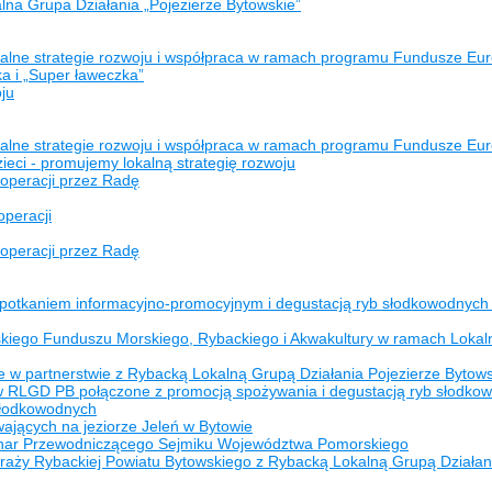
na Grupa Działania „Pojezierze Bytowskie”
kalne strategie rozwoju i współpraca w ramach programu Fundusze Eur
a i „Super ławeczka”
ju
kalne strategie rozwoju i współpraca w ramach programu Fundusze Eur
eci - promujemy lokalną strategię rozwoju
 operacji przez Radę
operacji
 operacji przez Radę
potkaniem informacyjno-promocyjnym i degustacją ryb słodkowodnyc
skiego Funduszu Morskiego, Rybackiego i Akwakultury w ramach Lokal
 w partnerstwie z Rybacką Lokalną Grupą Działania Pojezierze Bytow
RLGD PB połączone z promocją spożywania i degustacją ryb słodko
słodkowodnych
jących na jeziorze Jeleń w Bytowie
har Przewodniczącego Sejmiku Województwa Pomorskiego
Straży Rybackiej Powiatu Bytowskiego z Rybacką Lokalną Grupą Działan