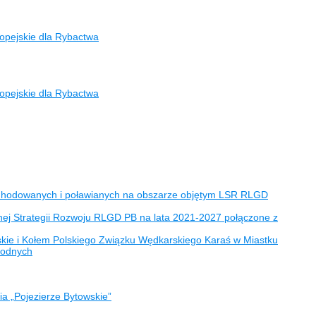
opejskie dla Rybactwa
opejskie dla Rybactwa
h hodowanych i poławianych na obszarze objętym LSR RLGD
nej Strategii Rozwoju RLGD PB na lata 2021-2027 połączone z
skie i Kołem Polskiego Związku Wędkarskiego Karaś w Miastku
wodnych
ia „Pojezierze Bytowskie”