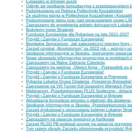
Łupawsko w zimowej aurze
Odbyło się spotkanie konsultacyjne z przedstawicielami
Podziękowania od Rektora Politechniki Koszalińskiej
Ze studyjną wizytą w Politechnice Koszalińskiej i Kosza
Podsumowanie stanu prac nad opracowaniem nowej LS
Zapraszamy do wypełnienia ankiety dotyczących Lokalnej
Budujemy nową Strategię
Fundusze Europejskie dla Rybactwa na lata 2021-2027
Przyjdź i Zapytaj o Fundusze Europejskie!
Bezpłatne Seminarium „Jak zabezpieczyć interesy firmy
Zarząd uzyskał „Absolutorium” za 2022 rok – wszyscy u
Spotkanie informacyjne w Słupsku „Instrumenty wsparcia
Nowe obowiązki informacyjno-promocyjne w projektach 
Zapraszamy na Walne Zebranie Członków
Zapraszamy na webinar „Otwórz firmę - Przewodnik po d
Przyjdź i Zapytaj o Fundusze Europejskie!
Przyjdź i Zapytaj o Fundusze Europejskie w Potęgowie
Rybacka Lokalna Grupa Działania „Pojezierze Bytowskie
Zaproszenie na VIII Turniej Kół Gospodyń Wiejskich Pow
Webinarium „Przedsiębiorstwo PLUS Społeczne - dotacje
Przyjdź i Zapytaj o Fundusze Europejskie w Bytowie
Aktualizacja formularza wniosku o płatność dla działania 
Spotkanie Informacyjne w Słupsku „Przedsiębiorczość bez 
Zarząd dyskutował o opracowaniu kolejnej Lokalnej Stra
Przyjdź i Zapytaj o Fundusze Europejskie w Bytowie
Zapraszamy na otwarcie inwestycji w Kartkowie
Zarząd RLGD PB podpisał umowę na wsparcie przygot
Tym razem obrady Zarządu zdominowała przyszłość Rybac