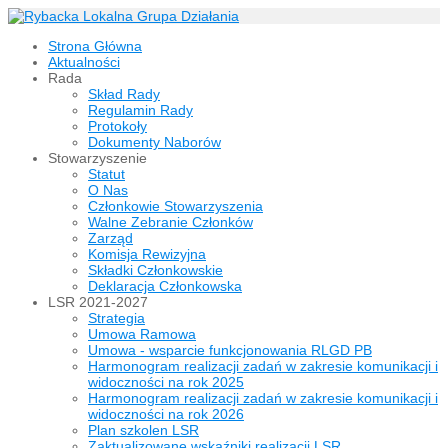
Strona Główna
Aktualności
Rada
Skład Rady
Regulamin Rady
Protokoły
Dokumenty Naborów
Stowarzyszenie
Statut
O Nas
Członkowie Stowarzyszenia
Walne Zebranie Członków
Zarząd
Komisja Rewizyjna
Składki Członkowskie
Deklaracja Członkowska
LSR 2021-2027
Strategia
Umowa Ramowa
Umowa - wsparcie funkcjonowania RLGD PB
Harmonogram realizacji zadań w zakresie komunikacji i
widoczności na rok 2025
Harmonogram realizacji zadań w zakresie komunikacji i
widoczności na rok 2026
Plan szkolen LSR
Zaktualizowane wskaźniki realizacji LSR