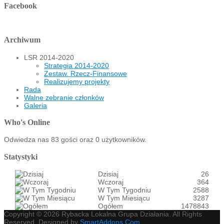
Facebook
Archiwum
LSR 2014-2020
Strategia 2014-2020
Zestaw. Rzecz-Finansowe
Realizujemy projekty
Rada
Walne zebranie członków
Galeria
Who's Online
Odwiedza nas 83 gości oraz 0 użytkowników.
Statystyki
Dzisiaj
26
Wczoraj
364
W Tym Tygodniu
2588
W Tym Miesiącu
3287
Ogółem
1478843
Copyright © 2026 Rybacka Lokalna Grupa Działania. All Rights
Reserved. Designed by
SmartAddons.Com