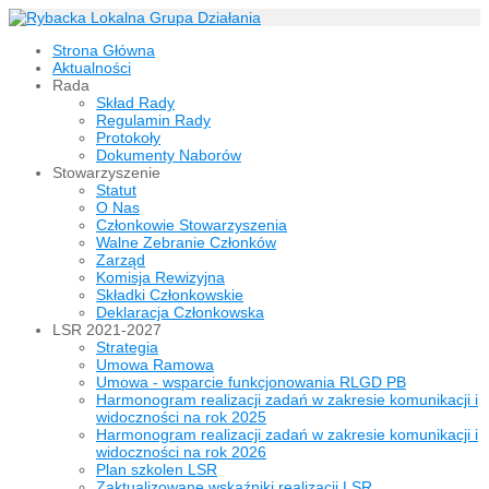
Strona Główna
Aktualności
Rada
Skład Rady
Regulamin Rady
Protokoły
Dokumenty Naborów
Stowarzyszenie
Statut
O Nas
Członkowie Stowarzyszenia
Walne Zebranie Członków
Zarząd
Komisja Rewizyjna
Składki Członkowskie
Deklaracja Członkowska
LSR 2021-2027
Strategia
Umowa Ramowa
Umowa - wsparcie funkcjonowania RLGD PB
Harmonogram realizacji zadań w zakresie komunikacji i
widoczności na rok 2025
Harmonogram realizacji zadań w zakresie komunikacji i
widoczności na rok 2026
Plan szkolen LSR
Zaktualizowane wskaźniki realizacji LSR