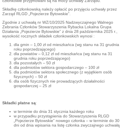
członkowie przyjmowani są na mocy uchwały Zarządu.
Składkę członkowską należy opłacić po przyjęciu uchwały przez
Zarząd RLGD „Pojezierze Bytowskie”.
Zgodnie z uchwałą nr WZ/10/2025 Nadzwyczajnego Walnego
Zebrania Członków Stowarzyszenia Rybacka Lokalna Grupa
Działania „Pojezierze Bytowskie” z dnia 28 października 2025 r.,
wysokość rocznych składek członkowskich wynosi :
dla gmin – 1,00 zł od mieszkańca (wg stanu na 31 grudnia
roku poprzedzającego)
dla powiatów – 0,12 zł od mieszkańca (wg stanu na 31
grudnia roku poprzedzającego)
dla pozostałych – 50 zł
dla podmiotów sektora gospodarczego – 100 zł
dla podmiotów sektora społecznego (z wyjątkiem osób
fizycznych) – 50 zł
dla osób fizycznych nie prowadzących działalności
gospodarczej – 25 zł
Składki płatne są
:
w terminie do dnia 31 stycznia każdego roku
w przypadku przystąpienia do Stowarzyszenia RLGD
„Pojezierze Bytowskie” nowego członka – w terminie do 30
dni od dnia wpisania na listę członka zwyczajnego uchwałą