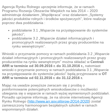
Agencja Rynku Rolnego uprzejmie informuje, że w ramach
Programu Rozwoju Obszarów Wiejskich na lata 2014 – 2020
administruje działaniem „Współpraca” oraz działaniem „Systemy
jakości produktów rolnych i środków spożywczych”, które realizuje
poprzez dwa poddziałania :
poddziałanie 3.1 „Wsparcie na przystępowanie do systemów
jakości”;
poddziałanie 3.2 „Wsparcie działań informacyjnych i
promocyjnych realizowanych przez grupy producentów na
rynku wewnętrznym”.
Wnioski o przyznanie pomocy w ramach poddziałania 3.2 „Wsparcie
działań informacyjnych i promocyjnych realizowanych przez grupy
producentów na rynku wewnętrznym” można składać w
Centrali
ARR w terminie od 30.09.2016 r. do 31.10.2016 r.,
natomiast
wnioski o przyznanie pomocy w ramach poddziałania 3.1 „Wsparcie
na przystępowanie do systemów jakości” będą przyjmowane w
OT
ARR w terminie od 02.11.2016 r. do 31.12.2016 r.
Mając na uwadze powyższe zwracam się z prośbą o
poinformowanie potencjalnych wnioskodawców o możliwości
ubiegania się o wsparcie w ramach wyżej wymienionych poddziałań.
Ponadto uprzejmie informuję, że na stronie internetowej Agencji
Rynku Rolnego (
http://www.arr.qov.pl/prow-2Q14-2Q20
) został
zamieszczony harmonogram bezpłatnych szkoleń w ramach
wspomnianych działań.