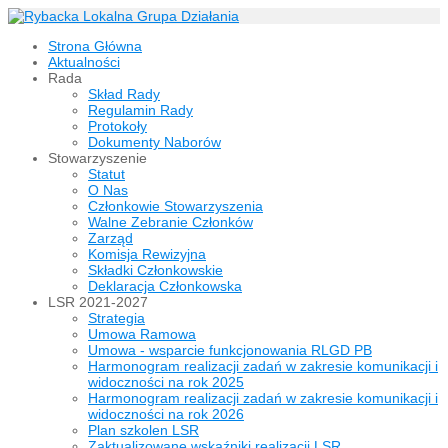
Strona Główna
Aktualności
Rada
Skład Rady
Regulamin Rady
Protokoły
Dokumenty Naborów
Stowarzyszenie
Statut
O Nas
Członkowie Stowarzyszenia
Walne Zebranie Członków
Zarząd
Komisja Rewizyjna
Składki Członkowskie
Deklaracja Członkowska
LSR 2021-2027
Strategia
Umowa Ramowa
Umowa - wsparcie funkcjonowania RLGD PB
Harmonogram realizacji zadań w zakresie komunikacji i
widoczności na rok 2025
Harmonogram realizacji zadań w zakresie komunikacji i
widoczności na rok 2026
Plan szkolen LSR
Zaktualizowane wskaźniki realizacji LSR