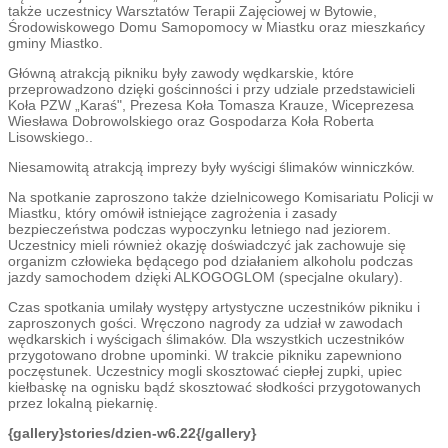
także uczestnicy Warsztatów Terapii Zajęciowej w Bytowie,
Środowiskowego Domu Samopomocy w Miastku oraz mieszkańcy
gminy Miastko.
Główną atrakcją pikniku były zawody wędkarskie, które
przeprowadzono dzięki gościnności i przy udziale przedstawicieli
Koła PZW „Karaś", Prezesa Koła Tomasza Krauze, Wiceprezesa
Wiesława Dobrowolskiego oraz Gospodarza Koła Roberta
Lisowskiego..
Niesamowitą atrakcją imprezy były wyścigi ślimaków winniczków.
Na spotkanie zaproszono także dzielnicowego Komisariatu Policji w
Miastku, który omówił istniejące zagrożenia i zasady
bezpieczeństwa podczas wypoczynku letniego nad jeziorem.
Uczestnicy mieli również okazję doświadczyć jak zachowuje się
organizm człowieka będącego pod działaniem alkoholu podczas
jazdy samochodem dzięki ALKOGOGLOM (specjalne okulary).
Czas spotkania umilały występy artystyczne uczestników pikniku i
zaproszonych gości. Wręczono nagrody za udział w zawodach
wędkarskich i wyścigach ślimaków. Dla wszystkich uczestników
przygotowano drobne upominki. W trakcie pikniku zapewniono
poczęstunek. Uczestnicy mogli skosztować ciepłej zupki, upiec
kiełbaskę na ognisku bądź skosztować słodkości przygotowanych
przez lokalną piekarnię.
{gallery}stories/dzien-w6.22{/gallery}