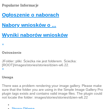
Popularne Informacje
Ogłoszenie o naborach
Nabory wniosków o ...
Wyniki naborów wniosków
×
Ostrzeżenie
JFolder::pliki: Ścieżka nie jest folderem. Ścieżka:
[ROOT]/images/stories/stories/dzien-w6.22.
×
Uwaga
There was a problem rendering your image gallery. Please make
sure that the folder you are using in the Simple Image Gallery Pro
plugin tags exists and contains valid image files. The plugin could
not locate the folder: images/stories/stories/dzien-w6.22
Strona Główna