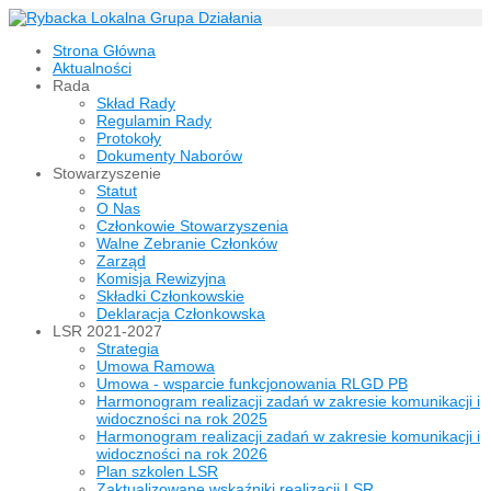
Strona Główna
Aktualności
Rada
Skład Rady
Regulamin Rady
Protokoły
Dokumenty Naborów
Stowarzyszenie
Statut
O Nas
Członkowie Stowarzyszenia
Walne Zebranie Członków
Zarząd
Komisja Rewizyjna
Składki Członkowskie
Deklaracja Członkowska
LSR 2021-2027
Strategia
Umowa Ramowa
Umowa - wsparcie funkcjonowania RLGD PB
Harmonogram realizacji zadań w zakresie komunikacji i
widoczności na rok 2025
Harmonogram realizacji zadań w zakresie komunikacji i
widoczności na rok 2026
Plan szkolen LSR
Zaktualizowane wskaźniki realizacji LSR