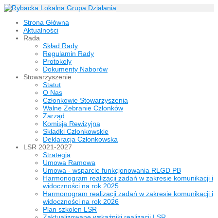
Strona Główna
Aktualności
Rada
Skład Rady
Regulamin Rady
Protokoły
Dokumenty Naborów
Stowarzyszenie
Statut
O Nas
Członkowie Stowarzyszenia
Walne Zebranie Członków
Zarząd
Komisja Rewizyjna
Składki Członkowskie
Deklaracja Członkowska
LSR 2021-2027
Strategia
Umowa Ramowa
Umowa - wsparcie funkcjonowania RLGD PB
Harmonogram realizacji zadań w zakresie komunikacji i
widoczności na rok 2025
Harmonogram realizacji zadań w zakresie komunikacji i
widoczności na rok 2026
Plan szkolen LSR
Zaktualizowane wskaźniki realizacji LSR