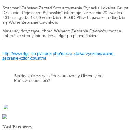
Szanowni Państwo Zarząd Stowarzyszenia Rybacka Lokalna Grupa
Działania "Pojezierze Bytowskie" informuje, że w dniu 20 kwietnia
2018r. o godz. 14:00 w siedzibie RLGD PB w Łupawsku, odbędzie
się Walne Zebranie Członków.
Materiały dotyczące obrad Walnego Zebrania Członków można
pobrać ze strony internetowej rlgd-pb.pl pod linkiem
http://www.rlgd-pb.pl/index.php/nasze-stowarzyszene/walne-
zebranie-czlonkow.html
Serdecznie wszystkich zapraszamy i liczymy na
Państwa obecność!
Nasi Partnerzy