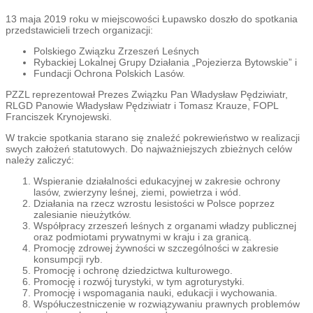
13 maja 2019 roku w miejscowości Łupawsko doszło do spotkania
przedstawicieli trzech organizacji:
Polskiego Związku Zrzeszeń Leśnych
Rybackiej Lokalnej Grupy Działania „Pojezierza Bytowskie” i
Fundacji Ochrona Polskich Lasów.
PZZL reprezentował Prezes Związku Pan Władysław Pędziwiatr,
RLGD Panowie Władysław Pędziwiatr i Tomasz Krauze, FOPL
Franciszek Krynojewski.
W trakcie spotkania starano się znaleźć pokrewieństwo w realizacji
swych założeń statutowych. Do najważniejszych zbieżnych celów
należy zaliczyć:
Wspieranie działalności edukacyjnej w zakresie ochrony
lasów, zwierzyny leśnej, ziemi, powietrza i wód.
Działania na rzecz wzrostu lesistości w Polsce poprzez
zalesianie nieużytków.
Współpracy zrzeszeń leśnych z organami władzy publicznej
oraz podmiotami prywatnymi w kraju i za granicą.
Promocję zdrowej żywności w szczególności w zakresie
konsumpcji ryb.
Promocję i ochronę dziedzictwa kulturowego.
Promocję i rozwój turystyki, w tym agroturystyki.
Promocję i wspomagania nauki, edukacji i wychowania.
Współuczestniczenie w rozwiązywaniu prawnych problemów