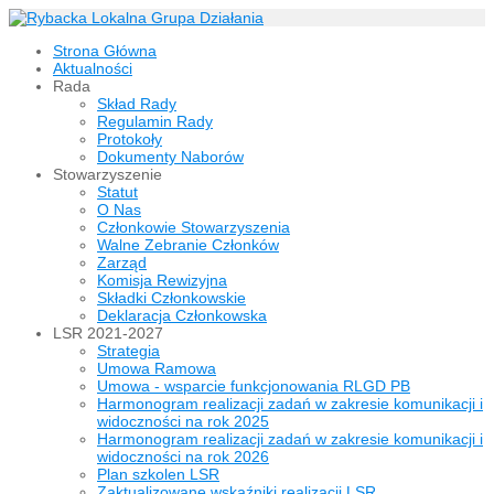
Strona Główna
Aktualności
Rada
Skład Rady
Regulamin Rady
Protokoły
Dokumenty Naborów
Stowarzyszenie
Statut
O Nas
Członkowie Stowarzyszenia
Walne Zebranie Członków
Zarząd
Komisja Rewizyjna
Składki Członkowskie
Deklaracja Członkowska
LSR 2021-2027
Strategia
Umowa Ramowa
Umowa - wsparcie funkcjonowania RLGD PB
Harmonogram realizacji zadań w zakresie komunikacji i
widoczności na rok 2025
Harmonogram realizacji zadań w zakresie komunikacji i
widoczności na rok 2026
Plan szkolen LSR
Zaktualizowane wskaźniki realizacji LSR