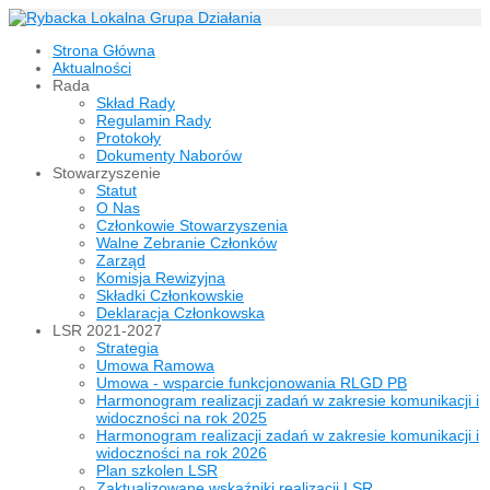
Strona Główna
Aktualności
Rada
Skład Rady
Regulamin Rady
Protokoły
Dokumenty Naborów
Stowarzyszenie
Statut
O Nas
Członkowie Stowarzyszenia
Walne Zebranie Członków
Zarząd
Komisja Rewizyjna
Składki Członkowskie
Deklaracja Członkowska
LSR 2021-2027
Strategia
Umowa Ramowa
Umowa - wsparcie funkcjonowania RLGD PB
Harmonogram realizacji zadań w zakresie komunikacji i
widoczności na rok 2025
Harmonogram realizacji zadań w zakresie komunikacji i
widoczności na rok 2026
Plan szkolen LSR
Zaktualizowane wskaźniki realizacji LSR