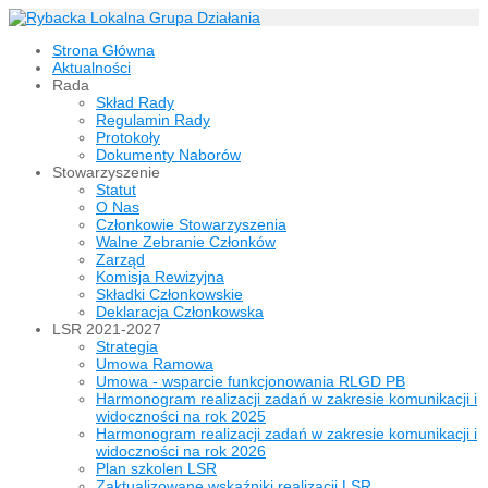
Strona Główna
Aktualności
Rada
Skład Rady
Regulamin Rady
Protokoły
Dokumenty Naborów
Stowarzyszenie
Statut
O Nas
Członkowie Stowarzyszenia
Walne Zebranie Członków
Zarząd
Komisja Rewizyjna
Składki Członkowskie
Deklaracja Członkowska
LSR 2021-2027
Strategia
Umowa Ramowa
Umowa - wsparcie funkcjonowania RLGD PB
Harmonogram realizacji zadań w zakresie komunikacji i
widoczności na rok 2025
Harmonogram realizacji zadań w zakresie komunikacji i
widoczności na rok 2026
Plan szkolen LSR
Zaktualizowane wskaźniki realizacji LSR