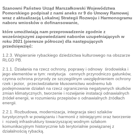
Szanowni Państwo Urząd Marszałkowski Województwa
Pomorskiego podpisał z nami aneks nr 9 do Umowy Ramowej
wraz z aktualizacją Lokalnej Strategii Rozwoju i Harmonogramu
naboru wniosków o dofinansowanie,
które umożliwiają nam przeprowadzenie zgodnie z
wcześniejszymi zapowiedziami naborów uzupełniających w
roku 2021 (pierwsze półrocze) dla następujących
przedsięwzięć:
1.2.3. Wspieranie rybackiego dziedzictwa kulturowego na obszarze
RLGD PB.
2.1.1. Działania na rzecz ochrony, poprawy i odnowy środowiska i
jego elementów w tym: restytucja cennych przyrodniczo gatunków,
czynna ochrona przyrody ze szczególnym uwzględnieniem ochrony
rzek i jezior, przeciwdziałanie kłusownictwu wodnemu lub
podejmowanie działań na rzecz ograniczenia negatywnych skutków
zmian klimatycznych, tworzenie i rozwijanie instalacji odnawialnych
źródeł energii, w rozumieniu przepisów o odnawialnych źródłach
energii.
2.2.1. Rozbudowa, modernizacja, integracja sieci szlaków
turystycznych w powiązaniu i harmonii z istniejącymi oraz tworzenie
i rozwój infrastruktury towarzyszącej wodnym szlakom
komunikacyjnym historycznie lub terytorialnie powiązanej z
działalnością rybacką.