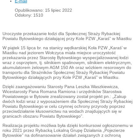
E-mail
Opublikowano: 15 lipiec 2022
Odsłony: 1510
Uroczyste przekazanie łodzi dla Społecznej Straży Rybackiej
Powiatu Bytowskiego działającej przy Kole PZW „Karaś” w Miastku
W piątek 15 lipca br. na stanicy wędkarskiej Koła PZW „Karaś’ w
Miastku nad jeziorem Wołczyca miała miejsce uroczystość
przekazania przez Starostę Bytowskiego wyspecjalizowanej łodzi
wraz z osprzętem, tj. silnikiem spalinowym, silnikiem elektrycznym,
akumulatorem żelowym AGM 150 Ah oraz wózkiem resorowym do
transportu dla Strażników Społecznej Straży Rybackiej Powiatu
Bytowskiego działających przy Kole PZW „Karaś” w Miastku.
Dzięki zaangażowaniu Starosty Pana Leszka Waszkiewicza,
Wicestarosty Pana Romana Ramiona i urzędników Starostwa
Powiatowego w Bytowie zrealizowany został projekt pn.: „Zakup
dwóch łodzi wraz z wyposażeniem dla Społecznej Straży Rybackiej
Powiatu Bytowskiego w celu czynnej ochrony przyrody poprzez
przeciwdziałanie kłusownictwu na wodach znajdujących się w
granicach obszaru Powiatu Bytowskiego”.
Realizacja projektu możliwa była dzięki konkursowi ogłoszonemu w
roku 2021 przez Rybacką Lokalną Grupę Działania „Pojezierze
Bytowskie” na dofinansowanie działań związanych z ochroną