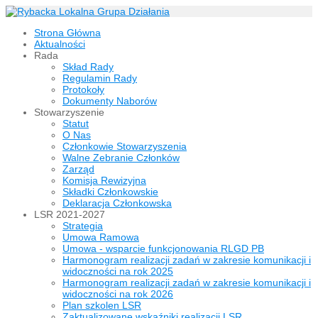
Strona Główna
Aktualności
Rada
Skład Rady
Regulamin Rady
Protokoły
Dokumenty Naborów
Stowarzyszenie
Statut
O Nas
Członkowie Stowarzyszenia
Walne Zebranie Członków
Zarząd
Komisja Rewizyjna
Składki Członkowskie
Deklaracja Członkowska
LSR 2021-2027
Strategia
Umowa Ramowa
Umowa - wsparcie funkcjonowania RLGD PB
Harmonogram realizacji zadań w zakresie komunikacji i
widoczności na rok 2025
Harmonogram realizacji zadań w zakresie komunikacji i
widoczności na rok 2026
Plan szkolen LSR
Zaktualizowane wskaźniki realizacji LSR