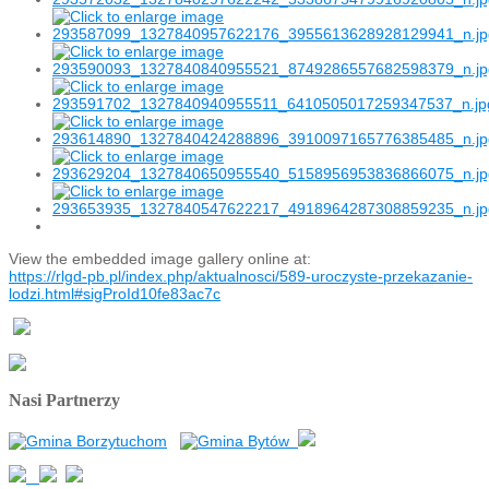
View the embedded image gallery online at:
https://rlgd-pb.pl/index.php/aktualnosci/589-uroczyste-przekazanie-
lodzi.html#sigProId10fe83ac7c
Nasi Partnerzy