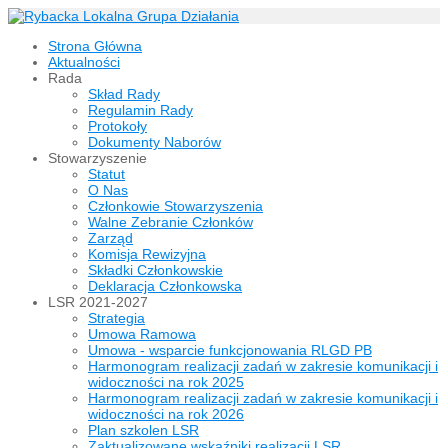
Strona Główna
Aktualności
Rada
Skład Rady
Regulamin Rady
Protokoły
Dokumenty Naborów
Stowarzyszenie
Statut
O Nas
Członkowie Stowarzyszenia
Walne Zebranie Członków
Zarząd
Komisja Rewizyjna
Składki Członkowskie
Deklaracja Członkowska
LSR 2021-2027
Strategia
Umowa Ramowa
Umowa - wsparcie funkcjonowania RLGD PB
Harmonogram realizacji zadań w zakresie komunikacji i
widoczności na rok 2025
Harmonogram realizacji zadań w zakresie komunikacji i
widoczności na rok 2026
Plan szkolen LSR
Zaktualizowane wskaźniki realizacji LSR