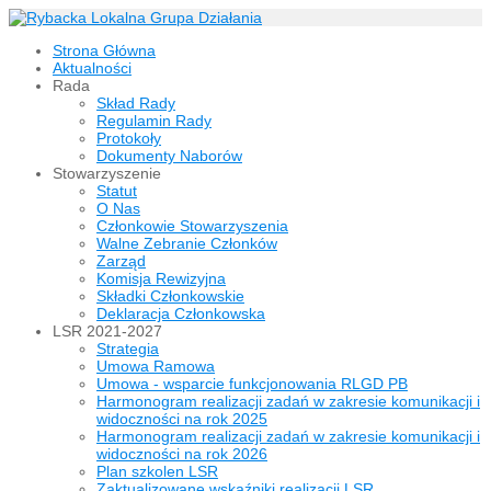
Strona Główna
Aktualności
Rada
Skład Rady
Regulamin Rady
Protokoły
Dokumenty Naborów
Stowarzyszenie
Statut
O Nas
Członkowie Stowarzyszenia
Walne Zebranie Członków
Zarząd
Komisja Rewizyjna
Składki Członkowskie
Deklaracja Członkowska
LSR 2021-2027
Strategia
Umowa Ramowa
Umowa - wsparcie funkcjonowania RLGD PB
Harmonogram realizacji zadań w zakresie komunikacji i
widoczności na rok 2025
Harmonogram realizacji zadań w zakresie komunikacji i
widoczności na rok 2026
Plan szkolen LSR
Zaktualizowane wskaźniki realizacji LSR