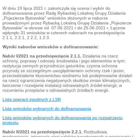
W dniu 19 lipca 2021 r. zakończyła się ocena i wybór do
dofinansowania przez Radę Rybackiej Lokalnej Grupy Działania
„Pojezierze Bytowskie” wniosków złożonych w naborze
prowadzonym przez Rybacką Lokalną Grupę Działania „Pojezierze
Bytowskie” w okresie od 07.06.2021 r do 25.06.2021 r. Łącznie
wpłynęło 31 wniosków w czterech naborach na przedsięwzięcia
2.1.1, 2.2.1, 2.2.2, 1.2.3.
Wyniki naborów wniosków o dofinansowanie:
Nabór I/2021 na przedsięwzięcie 2.1.1.
Działania na rzecz
ochrony, poprawy i odnowy środowiska i jego elementów w tym:
restytucja cennych przyrodniczo gatunków, czynna ochrona
przyrody ze szczególnym uwzględnieniem ochrony rzek i jezior,
przeciwdziałanie kłusownictwu wodnemu lub podejmowanie działań
na rzecz ograniczenia negatywnych skutków zmian klimatycznych,
tworzenie i rozwijanie instalacji odnawialnych źródeł energii, w
rozumieniu przepisów o odnawialnych źródłach energii.
Lista operacji zgodnych z LSR
Lista wniosków wybranych do dofinansowania
Lista wniosków wybranych do dofinansowania po rozpatrzeniu
protestu
Nabór II/2021 na przedsięwzięcie 2.2.1.
Rozbudowa,
modernizacja, integracja sieci szlaków turystycznych w powiązaniu i