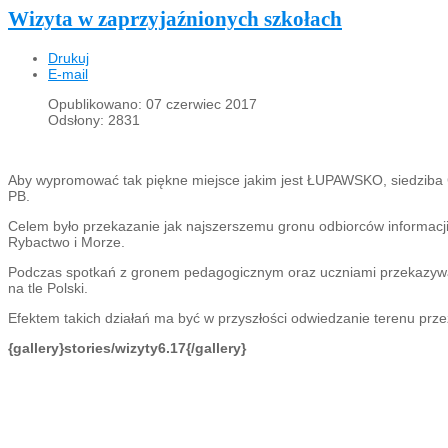
Wizyta w zaprzyjaźnionych szkołach
Drukuj
E-mail
Opublikowano: 07 czerwiec 2017
Odsłony: 2831
Aby wypromować tak piękne miejsce jakim jest ŁUPAWSKO, siedziba G
PB.
Celem było przekazanie jak najszerszemu gronu odbiorców informacji 
Rybactwo i Morze.
Podczas spotkań z gronem pedagogicznym oraz uczniami przekazywan
na tle Polski.
Efektem takich działań ma być w przyszłości odwiedzanie terenu pr
{gallery}stories/wizyty6.17{/gallery}