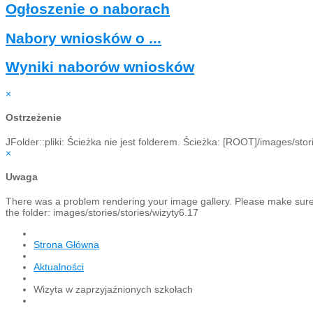
Ogłoszenie o naborach
Nabory wniosków o ...
Wyniki naborów wniosków
×
Ostrzeżenie
JFolder::pliki: Ścieżka nie jest folderem. Ścieżka: [ROOT]/images/stori
×
Uwaga
There was a problem rendering your image gallery. Please make sure th
the folder: images/stories/stories/wizyty6.17
Strona Główna
Aktualności
Wizyta w zaprzyjaźnionych szkołach