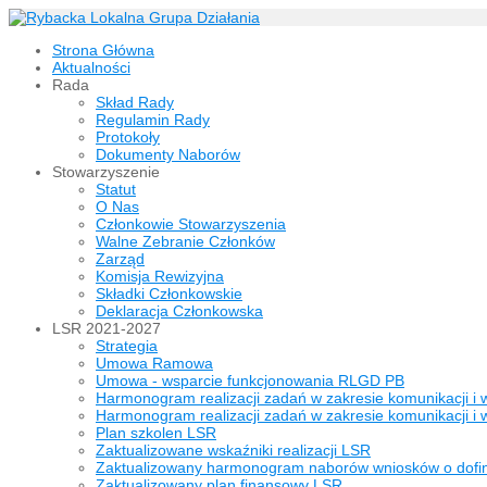
Strona Główna
Aktualności
Rada
Skład Rady
Regulamin Rady
Protokoły
Dokumenty Naborów
Stowarzyszenie
Statut
O Nas
Członkowie Stowarzyszenia
Walne Zebranie Członków
Zarząd
Komisja Rewizyjna
Składki Członkowskie
Deklaracja Członkowska
LSR 2021-2027
Strategia
Umowa Ramowa
Umowa - wsparcie funkcjonowania RLGD PB
Harmonogram realizacji zadań w zakresie komunikacji i 
Harmonogram realizacji zadań w zakresie komunikacji i 
Plan szkolen LSR
Zaktualizowane wskaźniki realizacji LSR
Zaktualizowany harmonogram naborów wniosków o dof
Zaktualizowany plan finansowy LSR