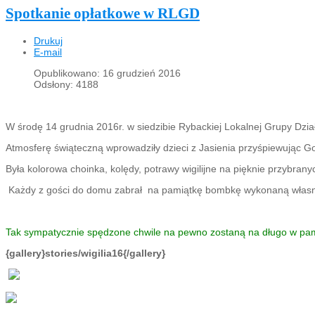
Spotkanie opłatkowe w RLGD
Drukuj
E-mail
Opublikowano: 16 grudzień 2016
Odsłony: 4188
W środę 14 grudnia 2016r. w siedzibie Rybackiej Lokalnej Grupy Dzi
Atmosferę świąteczną wprowadziły dzieci z Jasienia przyśpiewując Go
Była kolorowa choinka, kolędy, potrawy wigilijne na pięknie przybrany
Każdy z gości do domu zabrał na pamiątkę bombkę wykonaną własno
Tak sympatycznie spędzone chwile na pewno zostaną na długo w pami
{gallery}stories/wigilia16{/gallery}