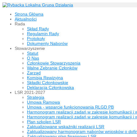
Strona Główna
Aktualności
Rada
Skład Rady
Regulamin Rady
Protokoły
Dokumenty Naborów
Stowarzyszenie
Statut
O Nas
Członkowie Stowarzyszenia
Walne Zebranie Członków
Zarząd
Komisja Rewizyjna
Składki Członkowskie
Deklaracja Członkowska
LSR 2021-2027
Strategia
Umowa Ramowa
Umowa - wsparcie funkcjonowania RLGD PB
Harmonogram realizacji zadań w zakresie komunikacji i 
Harmonogram realizacji zadań w zakresie komunikacji i 
Plan szkolen LSR
Zaktualizowane wskaźniki realizacji LSR
Zaktualizowany harmonogram naborów wniosków o dof
Zaktualizowany plan finansowy LSR