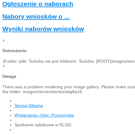
Ogłoszenie o naborach
Nabory wniosków o ...
Wyniki naborów wniosków
×
Ostrzeżenie
JFolder::pliki: Ścieżka nie jest folderem. Ścieżka: [ROOT]/images/stori
×
Uwaga
There was a problem rendering your image gallery. Please make sure th
the folder: images/stories/stories/wigilia16
Strona Główna
Wydarzenia i Infor. Promocyjne
Spotkanie opłatkowe w RLGD