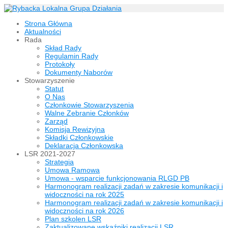
Strona Główna
Aktualności
Rada
Skład Rady
Regulamin Rady
Protokoły
Dokumenty Naborów
Stowarzyszenie
Statut
O Nas
Członkowie Stowarzyszenia
Walne Zebranie Członków
Zarząd
Komisja Rewizyjna
Składki Członkowskie
Deklaracja Członkowska
LSR 2021-2027
Strategia
Umowa Ramowa
Umowa - wsparcie funkcjonowania RLGD PB
Harmonogram realizacji zadań w zakresie komunikacji i
widoczności na rok 2025
Harmonogram realizacji zadań w zakresie komunikacji i
widoczności na rok 2026
Plan szkolen LSR
Zaktualizowane wskaźniki realizacji LSR