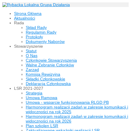
Strona Główna
Aktualności
Rada
Skład Rady
Regulamin Rady
Protokoły
Dokumenty Naborów
Stowarzyszenie
Statut
O Nas
Członkowie Stowarzyszenia
Walne Zebranie Członków
Zarząd
Komisja Rewizyjna
Składki Członkowskie
Deklaracja Członkowska
LSR 2021-2027
Strategia
Umowa Ramowa
Umowa - wsparcie funkcjonowania RLGD PB
Harmonogram realizacji zadań w zakresie komunikacji i
widoczności na rok 2025
Harmonogram realizacji zadań w zakresie komunikacji i
widoczności na rok 2026
Plan szkolen LSR
Zaktualizowane wskaźniki realizacji LSR