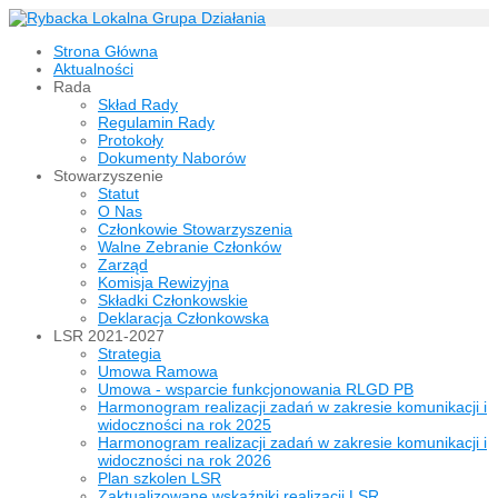
Strona Główna
Aktualności
Rada
Skład Rady
Regulamin Rady
Protokoły
Dokumenty Naborów
Stowarzyszenie
Statut
O Nas
Członkowie Stowarzyszenia
Walne Zebranie Członków
Zarząd
Komisja Rewizyjna
Składki Członkowskie
Deklaracja Członkowska
LSR 2021-2027
Strategia
Umowa Ramowa
Umowa - wsparcie funkcjonowania RLGD PB
Harmonogram realizacji zadań w zakresie komunikacji i
widoczności na rok 2025
Harmonogram realizacji zadań w zakresie komunikacji i
widoczności na rok 2026
Plan szkolen LSR
Zaktualizowane wskaźniki realizacji LSR