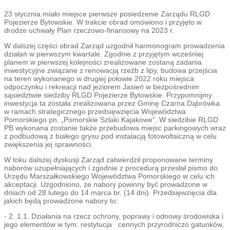
23 stycznia miało miejsce pierwsze posiedzenie Zarządu RLGD
Pojezierze Bytowskie. W trakcie obrad omówiono i przyjęto w
drodze uchwały Plan rzeczowo-finansowy na 2023 r.
W dalszej części obrad Zarząd uzgodnił harmonogram prowadzenia
działań w pierwszym kwartale. Zgodnie z przyjętym wcześniej
planem w pierwszej kolejności zrealizowane zostaną zadania
inwestycyjne związane z renowacją rzeźb z lipy, budowa przejścia
na teren wykonanego w drugiej połowie 2022 roku miejsca
odpoczynku i rekreacji nad jeziorem Jasień w bezpośrednim
sąsiedztwie siedziby RLGD Pojezierze Bytowskie. Przypomnijmy
inwestycja ta została zrealizowana przez Gminę Czarna Dąbrówka
w ramach strategicznego przedsięwzięcia Województwa
Pomorskiego pn. „Pomorskie Szlaki Kajakowe”. W siedzibie RLGD
PB wykonana zostanie także przebudowa miejsc parkingowych wraz
z podbudową z białego grysu pod instalacją fotowoltaiczną w celu
zwiększenia jej sprawności.
W toku dalszej dyskusji Zarząd zatwierdził proponowane terminy
naborów uzupełniających i zgodnie z procedurą przesłał pismo do
Urzędu Marszałkowskiego Województwa Pomorskiego w celu ich
akceptacji. Uzgodniono, że nabory powinny być prowadzone w
dniach od 28 lutego do 14 marca br. (14 dni). Przedsięwzięcia dla
jakich będą prowadzone nabory to:
- 2. 1.1. Działania na rzecz ochrony, poprawy i odnowy środowiska i
jego elementów w tym: restytucja cennych przyrodniczo gatunków,