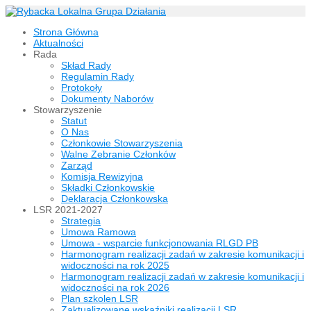
Strona Główna
Aktualności
Rada
Skład Rady
Regulamin Rady
Protokoły
Dokumenty Naborów
Stowarzyszenie
Statut
O Nas
Członkowie Stowarzyszenia
Walne Zebranie Członków
Zarząd
Komisja Rewizyjna
Składki Członkowskie
Deklaracja Członkowska
LSR 2021-2027
Strategia
Umowa Ramowa
Umowa - wsparcie funkcjonowania RLGD PB
Harmonogram realizacji zadań w zakresie komunikacji i
widoczności na rok 2025
Harmonogram realizacji zadań w zakresie komunikacji i
widoczności na rok 2026
Plan szkolen LSR
Zaktualizowane wskaźniki realizacji LSR