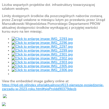
Liczba wspartych projektów dot. infrastruktury towarzyszącej
szlakom wodnym.
Limity dostępnych środków dla poszczególnych naborów zostaną
przez Zarząd ustalone w miesiącu lutym po przesłaniu przez Urząd
Marszałkowski Województwa Pomorskiego Departament PROW
aktualnej dostępności środków wynikającej z przyjętej wartości
kursu euro na ten miesiąc.
View the embedded image gallery online at:
https://rlgd-pb.pl/index.php/aktualnosci/613-pierwsze-posiedzenie-
zarzadu-w-2023-roku.html#sigProIdd90379decb