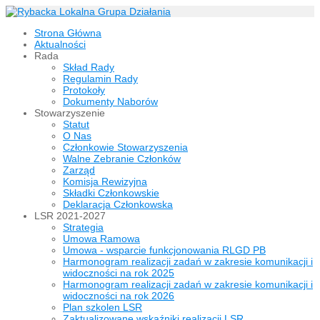
Strona Główna
Aktualności
Rada
Skład Rady
Regulamin Rady
Protokoły
Dokumenty Naborów
Stowarzyszenie
Statut
O Nas
Członkowie Stowarzyszenia
Walne Zebranie Członków
Zarząd
Komisja Rewizyjna
Składki Członkowskie
Deklaracja Członkowska
LSR 2021-2027
Strategia
Umowa Ramowa
Umowa - wsparcie funkcjonowania RLGD PB
Harmonogram realizacji zadań w zakresie komunikacji i
widoczności na rok 2025
Harmonogram realizacji zadań w zakresie komunikacji i
widoczności na rok 2026
Plan szkolen LSR
Zaktualizowane wskaźniki realizacji LSR