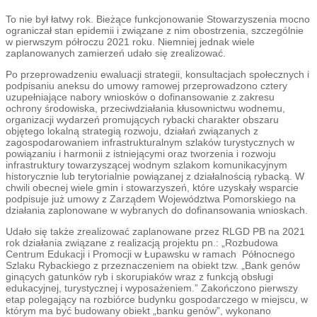
To nie był łatwy rok. Bieżące funkcjonowanie Stowarzyszenia mocno
ograniczał stan epidemii i związane z nim obostrzenia, szczególnie
w pierwszym półroczu 2021 roku. Niemniej jednak wiele
zaplanowanych zamierzeń udało się zrealizować.
Po przeprowadzeniu ewaluacji strategii, konsultacjach społecznych i
podpisaniu aneksu do umowy ramowej przeprowadzono cztery
uzupełniające nabory wniosków o dofinansowanie z zakresu
ochrony środowiska, przeciwdziałania kłusownictwu wodnemu,
organizacji wydarzeń promujących rybacki charakter obszaru
objętego lokalną strategią rozwoju, działań związanych z
zagospodarowaniem infrastrukturalnym szlaków turystycznych w
powiązaniu i harmonii z istniejącymi oraz tworzenia i rozwoju
infrastruktury towarzyszącej wodnym szlakom komunikacyjnym
historycznie lub terytorialnie powiązanej z działalnością rybacką. W
chwili obecnej wiele gmin i stowarzyszeń, które uzyskały wsparcie
podpisuje już umowy z Zarządem Województwa Pomorskiego na
działania zaplonowane w wybranych do dofinansowania wnioskach.
Udało się także zrealizować zaplanowane przez RLGD PB na 2021
rok działania związane z realizacją projektu pn.: „Rozbudowa
Centrum Edukacji i Promocji w Łupawsku w ramach Północnego
Szlaku Rybackiego z przeznaczeniem na obiekt tzw. „Bank genów
ginących gatunków ryb i skorupiaków wraz z funkcją obsługi
edukacyjnej, turystycznej i wyposażeniem.” Zakończono pierwszy
etap polegający na rozbiórce budynku gospodarczego w miejscu, w
którym ma być budowany obiekt „banku genów”, wykonano