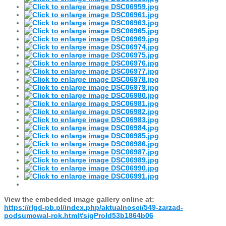
View the embedded image gallery online at:
https://rlgd-pb.pl/index.php/aktualnosci/549-zarzad-
podsumowal-rok.html#sigProId53b1864b06