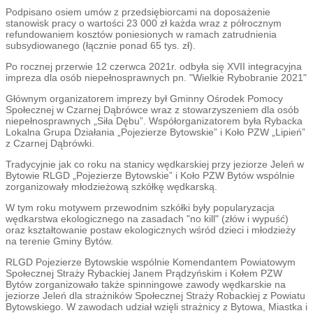
Podpisano osiem umów z przedsiębiorcami na doposażenie
stanowisk pracy o wartości 23 000 zł każda wraz z półrocznym
refundowaniem kosztów poniesionych w ramach zatrudnienia
subsydiowanego (łącznie ponad 65 tys. zł).
Po rocznej przerwie 12 czerwca 2021r. odbyła się XVII integracyjna
impreza dla osób niepełnosprawnych pn. "Wielkie Rybobranie 2021"
Głównym organizatorem imprezy był Gminny Ośrodek Pomocy
Społecznej w Czarnej Dąbrówce wraz z stowarzyszeniem dla osób
niepełnosprawnych „Siła Dębu”. Współorganizatorem była Rybacka
Lokalna Grupa Działania „Pojezierze Bytowskie” i Koło PZW „Lipień”
z Czarnej Dąbrówki.
Tradycyjnie jak co roku na stanicy wędkarskiej przy jeziorze Jeleń w
Bytowie RLGD „Pojezierze Bytowskie” i Koło PZW Bytów wspólnie
zorganizowały młodzieżową szkółkę wędkarską.
W tym roku motywem przewodnim szkółki były popularyzacja
wędkarstwa ekologicznego na zasadach "no kill" (złów i wypuść)
oraz kształtowanie postaw ekologicznych wśród dzieci i młodzieży
na terenie Gminy Bytów.
RLGD Pojezierze Bytowskie wspólnie Komendantem Powiatowym
Społecznej Straży Rybackiej Janem Prądzyńskim i Kołem PZW
Bytów zorganizowało także spinningowe zawody wędkarskie na
jeziorze Jeleń dla strażników Społecznej Straży Robackiej z Powiatu
Bytowskiego. W zawodach udział wzięli strażnicy z Bytowa, Miastka i