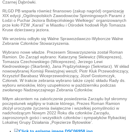
Czarnej Dąbrówki.
RLGD PB wsparła również finansowo (zakup nagród) organizację
XIX edycji „Ogólnopolskich Zawodowców Spinningowych Parami z
Łodzi o Puchar Jeziora Bobięcińskiego Wielkiego” organizowanych
prze koło PZW „Karaś” w Miastku i Ośrodek hodowli Ryb Tomasza
Kruse dzierżawcy jeziora.
We wrześniu odbyło się Walne Sprawozdawczo-Wyborcze Walne
Zebranie Członków Stowarzyszenia.
Wybrano nowe władze. Prezesem Stowarzyszenia został Roman
Ramion. Do Zarząd wybrano: Katarzynę Sielewicz (Wiceprezes),
Tomasza Czechowskiego (Wiceprezes), Jerzego Lewi
Kiedrowskiego (Skarbnik), Jana Prądzyńskiego (Sekretarz). W skład
nowowybranej Komisji Rewizyjnej weszli; Piotr Kluk Przewodniczący,
Krzysztof Barabasz Wiceprzewodniczący, Józef Gostomczyk,
Członek. W trakcie zebrania wybrano także część składu Rady ds.
wyboru wniosków, który uzupełniono w październiku podczas
zwołanego Nadzwyczajnego Zebrania Członków.
Miłym akcentem na zakończenie posiedzenia Zarządu był skromny
poczęstunek wigilijny w trakcie którego, Prezes Roman Ramion
złożył uroczyste życzenia świąteczne i wszelkiej pomyślności w
nadchodzącym Nowym 2022 Roku dla członków Zarządu,
zaproszonych gości i wszystkich członków i sympatyków Rybackiej
Lokalnej Grupy Działania „Pojezierze Bytowskie’.