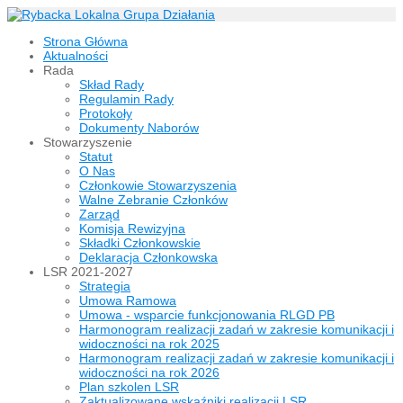
Strona Główna
Aktualności
Rada
Skład Rady
Regulamin Rady
Protokoły
Dokumenty Naborów
Stowarzyszenie
Statut
O Nas
Członkowie Stowarzyszenia
Walne Zebranie Członków
Zarząd
Komisja Rewizyjna
Składki Członkowskie
Deklaracja Członkowska
LSR 2021-2027
Strategia
Umowa Ramowa
Umowa - wsparcie funkcjonowania RLGD PB
Harmonogram realizacji zadań w zakresie komunikacji i
widoczności na rok 2025
Harmonogram realizacji zadań w zakresie komunikacji i
widoczności na rok 2026
Plan szkolen LSR
Zaktualizowane wskaźniki realizacji LSR