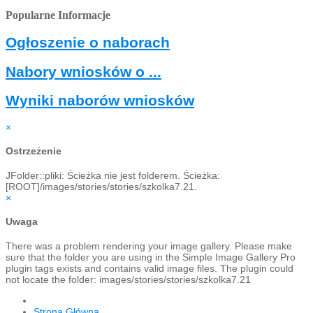
Popularne Informacje
Ogłoszenie o naborach
Nabory wniosków o ...
Wyniki naborów wniosków
×
Ostrzeżenie
JFolder::pliki: Ścieżka nie jest folderem. Ścieżka:
[ROOT]/images/stories/stories/szkolka7.21.
×
Uwaga
There was a problem rendering your image gallery. Please make
sure that the folder you are using in the Simple Image Gallery Pro
plugin tags exists and contains valid image files. The plugin could
not locate the folder: images/stories/stories/szkolka7.21
Strona Główna