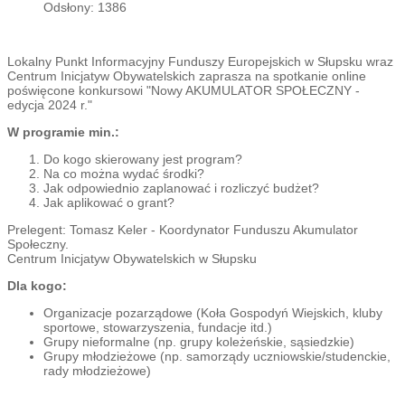
Odsłony: 1386
Lokalny Punkt Informacyjny Funduszy Europejskich w Słupsku wraz
Centrum Inicjatyw Obywatelskich zaprasza na spotkanie online
poświęcone konkursowi "Nowy AKUMULATOR SPOŁECZNY -
edycja 2024 r."
W programie min.:
Do kogo skierowany jest program?
Na co można wydać środki?
Jak odpowiednio zaplanować i rozliczyć budżet?
Jak aplikować o grant?
Prelegent: Tomasz Keler - Koordynator Funduszu Akumulator
Społeczny.
Centrum Inicjatyw Obywatelskich w Słupsku
Dla kogo:
Organizacje pozarządowe (Koła Gospodyń Wiejskich, kluby
sportowe, stowarzyszenia, fundacje itd.)
Grupy nieformalne (np. grupy koleżeńskie, sąsiedzkie)
Grupy młodzieżowe (np. samorządy uczniowskie/studenckie,
rady młodzieżowe)