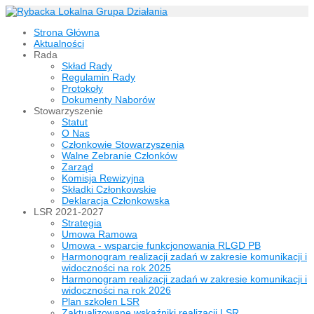
Strona Główna
Aktualności
Rada
Skład Rady
Regulamin Rady
Protokoły
Dokumenty Naborów
Stowarzyszenie
Statut
O Nas
Członkowie Stowarzyszenia
Walne Zebranie Członków
Zarząd
Komisja Rewizyjna
Składki Członkowskie
Deklaracja Członkowska
LSR 2021-2027
Strategia
Umowa Ramowa
Umowa - wsparcie funkcjonowania RLGD PB
Harmonogram realizacji zadań w zakresie komunikacji i
widoczności na rok 2025
Harmonogram realizacji zadań w zakresie komunikacji i
widoczności na rok 2026
Plan szkolen LSR
Zaktualizowane wskaźniki realizacji LSR