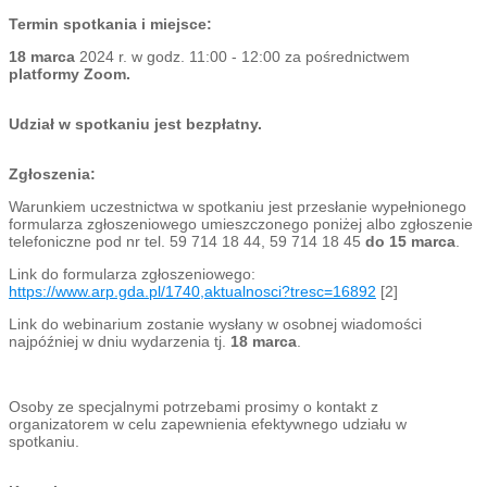
Termin spotkania i miejsce:
18 marca
2024 r. w godz. 11:00 - 12:00 za pośrednictwem
platformy Zoom.
Udział w spotkaniu jest bezpłatny.
Zgłoszenia:
Warunkiem uczestnictwa w spotkaniu jest przesłanie wypełnionego
formularza zgłoszeniowego umieszczonego poniżej albo zgłoszenie
telefoniczne pod nr tel. 59 714 18 44, 59 714 18 45
do 15 marca
.
Link do formularza zgłoszeniowego:
https://www.arp.gda.pl/1740,aktualnosci?tresc=16892
[2]
Link do webinarium zostanie wysłany w osobnej wiadomości
najpóźniej w dniu wydarzenia tj.
18 marca
.
Osoby ze specjalnymi potrzebami prosimy o kontakt z
organizatorem w celu zapewnienia efektywnego udziału w
spotkaniu.