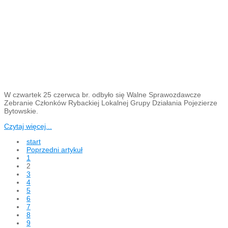
W czwartek 25 czerwca br. odbyło się Walne Sprawozdawcze
Zebranie Członków Rybackiej Lokalnej Grupy Działania Pojezierze
Bytowskie.
Czytaj więcej...
start
Poprzedni artykuł
1
2
3
4
5
6
7
8
9