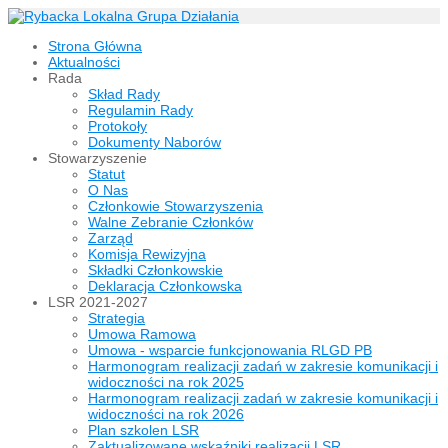
Strona Główna
Aktualności
Rada
Skład Rady
Regulamin Rady
Protokoły
Dokumenty Naborów
Stowarzyszenie
Statut
O Nas
Członkowie Stowarzyszenia
Walne Zebranie Członków
Zarząd
Komisja Rewizyjna
Składki Członkowskie
Deklaracja Członkowska
LSR 2021-2027
Strategia
Umowa Ramowa
Umowa - wsparcie funkcjonowania RLGD PB
Harmonogram realizacji zadań w zakresie komunikacji i
widoczności na rok 2025
Harmonogram realizacji zadań w zakresie komunikacji i
widoczności na rok 2026
Plan szkolen LSR
Zaktualizowane wskaźniki realizacji LSR