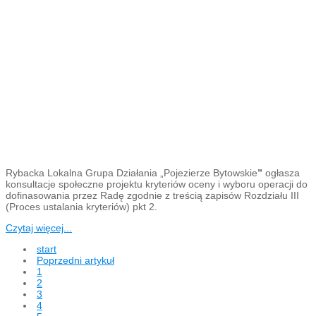
Rybacka Lokalna Grupa Działania „Pojezierze Bytowskie
”
ogłasza
konsultacje społeczne projektu kryteriów oceny i wyboru operacji do
dofinasowania przez Radę zgodnie z treścią zapisów Rozdziału III
(Proces ustalania kryteriów) pkt 2.
Czytaj więcej...
start
Poprzedni artykuł
1
2
3
4