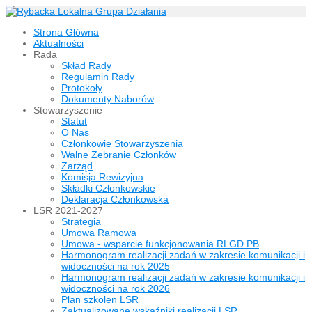
Strona Główna
Aktualności
Rada
Skład Rady
Regulamin Rady
Protokoły
Dokumenty Naborów
Stowarzyszenie
Statut
O Nas
Członkowie Stowarzyszenia
Walne Zebranie Członków
Zarząd
Komisja Rewizyjna
Składki Członkowskie
Deklaracja Członkowska
LSR 2021-2027
Strategia
Umowa Ramowa
Umowa - wsparcie funkcjonowania RLGD PB
Harmonogram realizacji zadań w zakresie komunikacji i
widoczności na rok 2025
Harmonogram realizacji zadań w zakresie komunikacji i
widoczności na rok 2026
Plan szkolen LSR
Zaktualizowane wskaźniki realizacji LSR