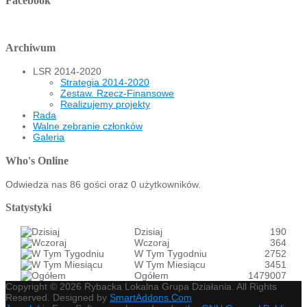
Facebook
Archiwum
LSR 2014-2020
Strategia 2014-2020
Zestaw. Rzecz-Finansowe
Realizujemy projekty
Rada
Walne zebranie członków
Galeria
Who's Online
Odwiedza nas 86 gości oraz 0 użytkowników.
Statystyki
Dzisiaj
190
Wczoraj
364
W Tym Tygodniu
2752
W Tym Miesiącu
3451
Ogółem
1479007
Copyright © 2026 Rybacka Lokalna Grupa Działania. All Rights
Reserved. Designed by
SmartAddons.Com