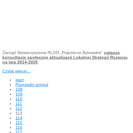
Zarząd Stowarzyszenia RLGD „Pojezierze Bytowskie”
ogłasza
konsultacje społeczne aktualizacji Lokalnej Strategii Rozwoju
na lata 2014-2020
.
Czytaj więcej...
start
Poprzedni artykuł
108
109
110
111
112
113
114
115
116
117