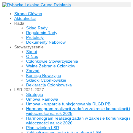
Strona Główna
Aktualności
Rada
Skład Rady
Regulamin Rady
Protokoły
Dokumenty Naborów
Stowarzyszenie
Statut
O Nas
Członkowie Stowarzyszenia
Walne Zebranie Członków
Zarząd
Komisja Rewizyjna
Składki Członkowskie
Deklaracja Członkowska
LSR 2021-2027
Strategia
Umowa Ramowa
Umowa - wsparcie funkcjonowania RLGD PB
Harmonogram realizacji zadań w zakresie komunikacji i
widoczności na rok 2025
Harmonogram realizacji zadań w zakresie komunikacji i
widoczności na rok 2026
Plan szkolen LSR
Zaktualizowane wskaźniki realizacji LSR